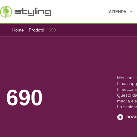
AZIENDA
Home
»
Prodotti
»
690
Meccanism
Il passagg
690
Il meccani
Questo dà l
maglia ele
Lo schiena
DOWN