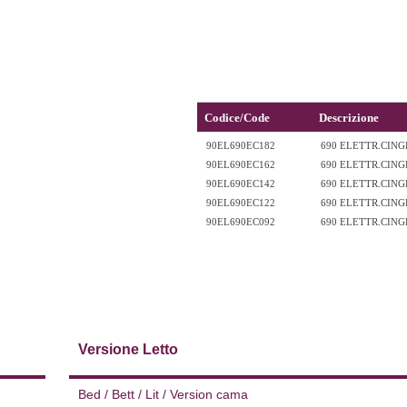
Codice/Code
Descrizione
90EL690EC182
690 ELETTR.CINGH
90EL690EC162
690 ELETTR.CINGH
90EL690EC142
690 ELETTR.CINGH
90EL690EC122
690 ELETTR.CINGH
90EL690EC092
690 ELETTR.CINGH
Versione Letto
Bed / Bett / Lit / Version cama