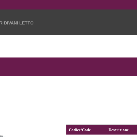
RI
DIVANI LETTO
Codice/Code
Descrizione