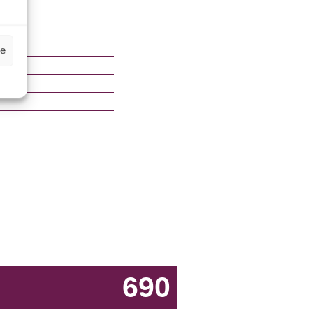
ze
690