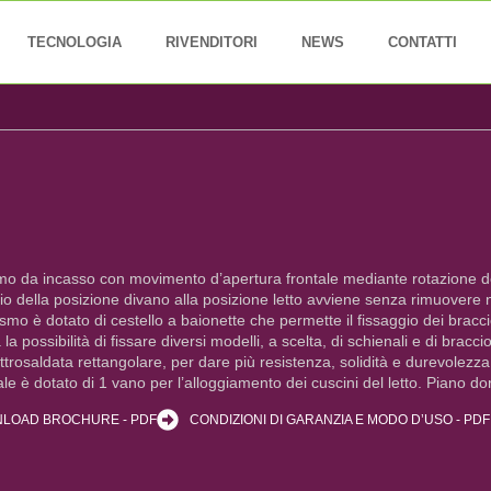
TECNOLOGIA
RIVENDITORI
NEWS
CONTATTI
o da incasso con movimento d’apertura frontale mediante rotazione de
io della posizione divano alla posizione letto avviene senza rimuovere 
smo è dotato di cestello a baionette che permette il fissaggio dei bracc
a possibilità di fissare diversi modelli, a scelta, di schienali e di bracciol
ttrosaldata rettangolare, per dare più resistenza, solidità e durevolezz
le è dotato di 1 vano per l’alloggiamento dei cuscini del letto. Piano 
LOAD BROCHURE - PDF
CONDIZIONI DI GARANZIA E MODO D’USO - PDF