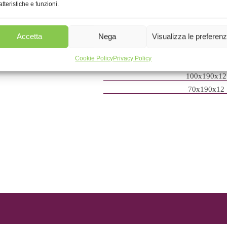
atteristiche e funzioni.
Accetta
Nega
Visualizza le preferen
160x190x12
140x190x12
Cookie Policy
Privacy Policy
120x190x12
100x190x12
70x190x12