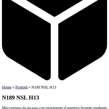
Home
»
Prodotti
»
N189 NSL H13
N189 NSL H13
Meccanismo da incasso con movimento d’apertura frontale mediante