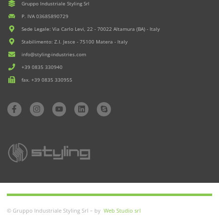
Gruppo Industriale Styling Srl
P. IVA 03685890729
Sede Legale: Via Carlo Levi, 22 - 70022 Altamura (BA) - Italy
Stabilimento: Z.I. Jesce - 75100 Matera - Italy
info@styling-industries.com
+39 0835 330940
fax. +39 0835 330955
© Gruppo Industriale Styling Srl – by
Web Studio srl