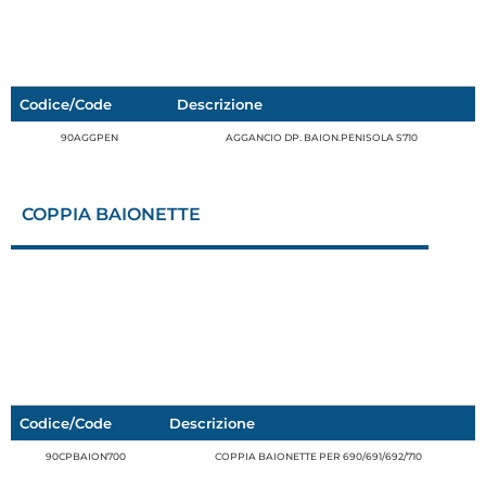
Codice/Code
Descrizione
90AGGPEN
AGGANCIO DP. BAION.PENISOLA S710
COPPIA BAIONETTE
Codice/Code
Descrizione
90CPBAION700
COPPIA BAIONETTE PER 690/691/692/710