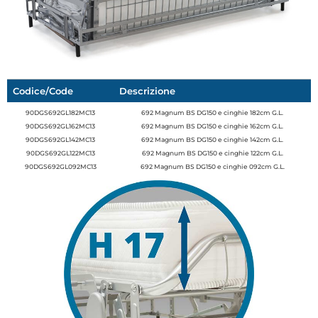
Codice/Code
Descrizione
90DGS692GL182MC13
692 Magnum BS DG150 e cinghie 182cm G.L.
90DGS692GL162MC13
692 Magnum BS DG150 e cinghie 162cm G.L.
90DGS692GL142MC13
692 Magnum BS DG150 e cinghie 142cm G.L.
90DGS692GL122MC13
692 Magnum BS DG150 e cinghie 122cm G.L.
90DGS692GL092MC13
692 Magnum BS DG150 e cinghie 092cm G.L.