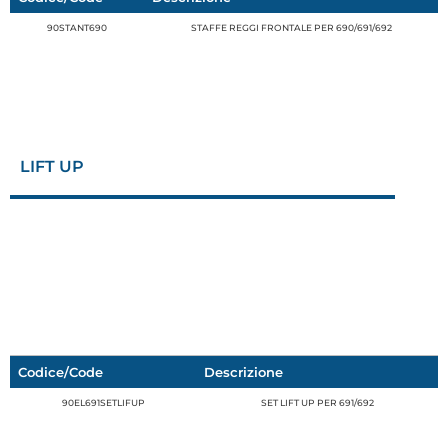
90STANT690
STAFFE REGGI FRONTALE PER 690/691/692
LIFT UP
Codice/Code
Descrizione
90EL691SETLIFUP
SET LIFT UP PER 691/692