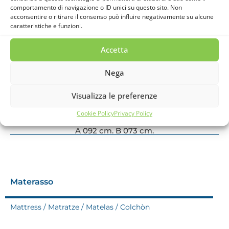
comportamento di navigazione o ID unici su questo sito. Non
Larghezze
acconsentire o ritirare il consenso può influire negativamente su alcune
caratteristiche e funzioni.
Widths / Larghezze / Largeurs
Accetta
Nega
A 182 cm. B 163 cm.
A 162 cm. B 143 cm.
Visualizza le preferenze
A 142 cm. B 123 cm.
Cookie Policy
Privacy Policy
A 122 cm. B 103 cm.
A 092 cm. B 073 cm.
Materasso
Mattress / Matratze / Matelas / Colchòn