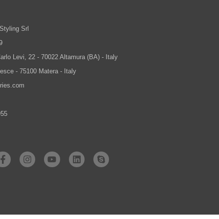
Styling Srl
9
rlo Levi, 22 - 70022 Altamura (BA) - Italy
Jesce - 75100 Matera - Italy
tries.com
955