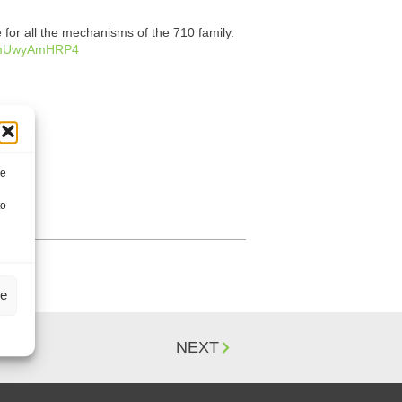
 for all the mechanisms of the 710 family.
/VmUwyAmHRP4
re
to
ze
NEXT