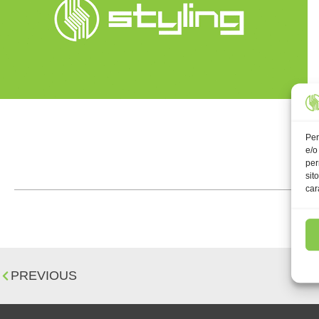
Per
e/o
per
sit
car
PREVIOUS