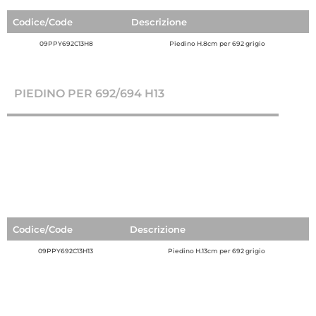
Codice/Code
Descrizione
09PPY692C13H8
Piedino H.8cm per 692 grigio
PIEDINO PER 692/694 H13
Codice/Code
Descrizione
09PPY692C13H13
Piedino H.13cm per 692 grigio