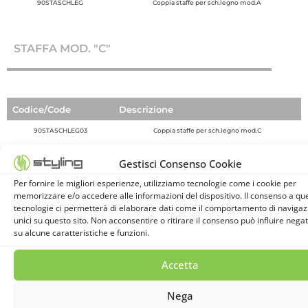
90STASCHLEG
Coppia staffe per sch.legno mod.A
STAFFA MOD. "C"
Codice/Code
Descrizione
90STASCHLEG03
Coppia staffe per sch.legno mod.C
Gestisci Consenso Cookie
Per fornire le migliori esperienze, utilizziamo tecnologie come i cookie per
KIT STAFFA "L"
memorizzare e/o accedere alle informazioni del dispositivo. Il consenso a qu
tecnologie ci permetterà di elaborare dati come il comportamento di navigaz
unici su questo sito. Non acconsentire o ritirare il consenso può influire neg
su alcune caratteristiche e funzioni.
Accetta
Nega