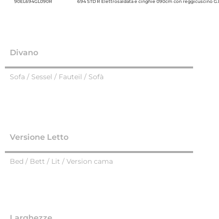
90EL694GL090R
694 STD R Elettrosaldata e cinghie 090cm con reggicuscino G.
Divano
Sofa / Sessel / Fauteil / Sofà
Versione Letto
Bed / Bett / Lit / Version cama
Larghezze