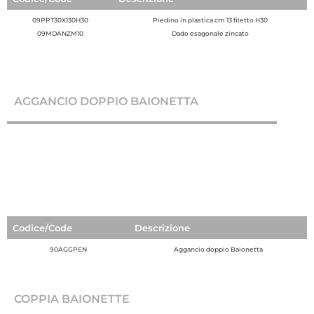
09PPT30X130H30
Piedino in plastica cm 13 filetto H30
09MDANZM10
Dado esagonale zincato
AGGANCIO DOPPIO BAIONETTA
Codice/Code
Descrizione
90AGGPEN
Aggancio doppio Baionetta
COPPIA BAIONETTE