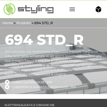
Home
»
Prodotti
»
694 STD_R
694 STD_R
Meccanismo con movimento d’apertura frontale mediante
rotazione dello schienale in un unico movimento. Grazie alle
sua testiera bassa e alla sua profondità maggiorata,
permette la realizzazione di divani letto con un design
moderno, con la seduta bassa e profonda.
Piano dormita elettrosaldato e cinghie.
DOWNLOAD BROCHURE - PDF
CONDIZIONI DI GARANZIA E MODO D’USO - PDF
ELETTROSALDATA E CINGHIE H8