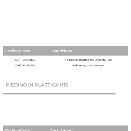
Codice/Code
Descrizione
09PPT25X80H30
Piedino in plastica cm 13 filetto H30
09MDANZM10
Dado esagonale zincato
PIEDINO IN PLASTICA H13
Codice/Code
Descrizione