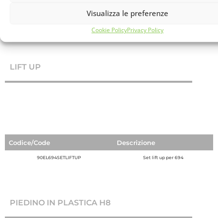
Visualizza le preferenze
Codice/Code
Descrizione
Cookie Policy
Privacy Policy
90KITSTAFL
Kit staffa a “L” (4 stagge, 4 bulloni, 1 chiavino)
LIFT UP
Codice/Code
Descrizione
90EL694SETLIFTUP
Set lift up per 694
PIEDINO IN PLASTICA H8