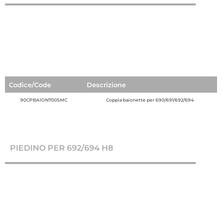
Codice/Code
Descrizione
90CPBAION700SMC
Coppia baionette per 690/691/692/694
PIEDINO PER 692/694 H8