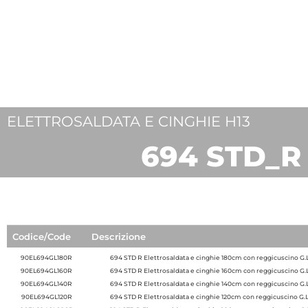
ELETTROSALDATA E CINGHIE H13
694 STD_R
Codice/Code
Descrizione
90EL694GL180R
694 STD R Elettrosaldata e cinghie 180cm con reggicuscino G.L
90EL694GL160R
694 STD R Elettrosaldata e cinghie 160cm con reggicuscino G.L
90EL694GL140R
694 STD R Elettrosaldata e cinghie 140cm con reggicuscino G.L
90EL694GL120R
694 STD R Elettrosaldata e cinghie 120cm con reggicuscino G.L