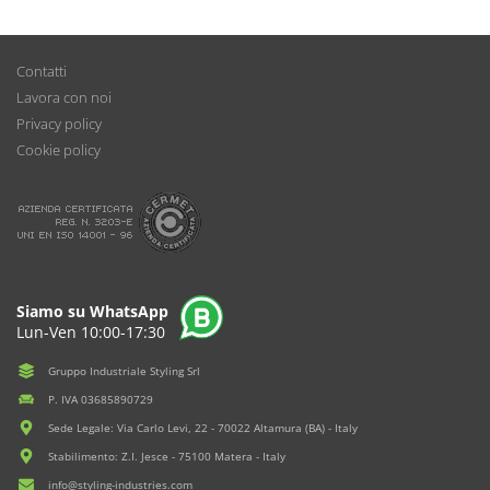
Contatti
Lavora con noi
Privacy policy
Cookie policy
Siamo su WhatsApp
Lun-Ven 10:00-17:30
Gruppo Industriale Styling Srl
P. IVA 03685890729
Sede Legale: Via Carlo Levi, 22 - 70022 Altamura (BA) - Italy
Stabilimento: Z.I. Jesce - 75100 Matera - Italy
info@styling-industries.com