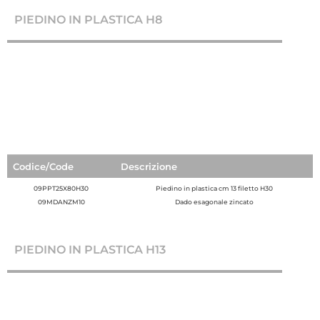
PIEDINO IN PLASTICA H8
Codice/Code
Descrizione
09PPT25X80H30
Piedino in plastica cm 13 filetto H30
09MDANZM10
Dado esagonale zincato
PIEDINO IN PLASTICA H13