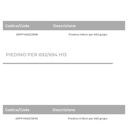
Codice/Code
Descrizione
09PPY692C13H8
Piedino H.8cm per 692 grigio
PIEDINO PER 692/694 H13
Codice/Code
Descrizione
09PPY692C13H13
Piedino H.13cm per 692 grigio