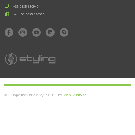
+39 0835 330940
fax. +39 0835 330955
© Gruppo Industriale Styling Srl – by
Web Studio srl