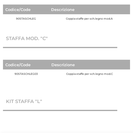
Codice/Code
Descrizione
90STASCHLEG
Coppia staffe per sch.legno mod.A
STAFFA MOD. "C"
Codice/Code
Descrizione
90STASCHLEG03
Coppia staffe per sch.legno mod.C
KIT STAFFA "L"