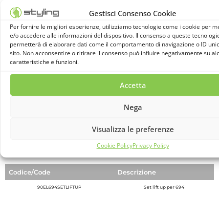
Gestisci Consenso Cookie
Per fornire le migliori esperienze, utilizziamo tecnologie come i cookie per 
e/o accedere alle informazioni del dispositivo. Il consenso a queste tecnologie
permetterà di elaborare dati come il comportamento di navigazione o ID unic
Codice/Code
Descrizione
sito. Non acconsentire o ritirare il consenso può influire negativamente su a
caratteristiche e funzioni.
90KITSTAFL
Kit staffa a “L” (4 stagge, 4 bulloni, 1 chiavino)
Accetta
LIFT UP
Nega
Visualizza le preferenze
Cookie Policy
Privacy Policy
Codice/Code
Descrizione
90EL694SETLIFTUP
Set lift up per 694