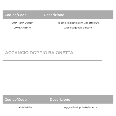
Codice/Code
Descrizione
09PPT30X130H30
Piedino in plastica cm 13 filetto H30
09MDANZM10
Dado esagonale zincato
AGGANCIO DOPPIO BAIONETTA
Codice/Code
Descrizione
90AGGPEN
Aggancio doppio Baionetta