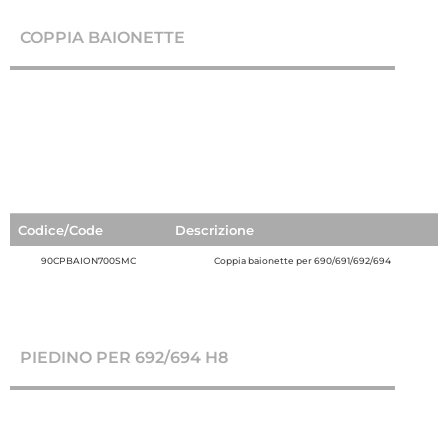
COPPIA BAIONETTE
Codice/Code
Descrizione
90CPBAION700SMC
Coppia baionette per 690/691/692/694
PIEDINO PER 692/694 H8